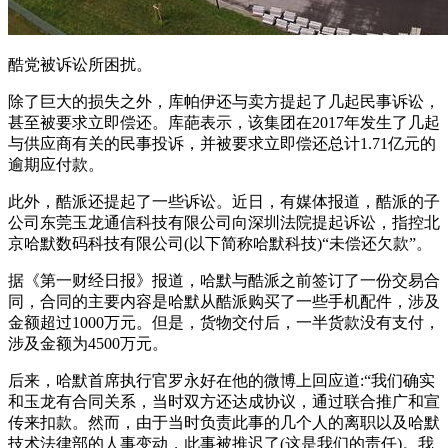
酷党被诉讼所困扰。
除了巨大的损失之外，库帕伊还与卖方提起了几起民事诉讼，
甚至被要求立即偿还。库葩表示，该集团在2017年发生了几起
与供应商有关的民事投诉，并被要求立即偿还总计1.71亿元的
逾期应付款。
此外，酷派还提起了一些诉讼。近日，有媒体报道，酷派的子
公司东莞玉龙通信科技有限公司向深圳法院提起诉讼，指控北
京哈默数码科技有限公司(以下简称哈默科技)“未偿还欠款”。
据《第一财经日报》报道，哈默与酷派之前签订了一份交易合
同，合同的主要内容是哈默从酷派购买了一些手机配件，涉及
金额超过1000万元。但是，货物交付后，一半货款没有支付，
涉及金额为4500万元。
后来，哈默首席执行官罗永好在他的微博上回应道:“我们确实
和玉龙有合同关系，当时双方还达成协议，通过联合推广和宣
传来扣款。然而，由于当时负责此事的几个人的离职以及哈默
技术法律部的人事变动，此事被推迟了(这是我们的责任)。我