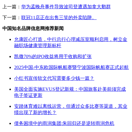
上一篇：
华为孟晚舟事件导致波司登遭遇加拿大鹅群
下一篇：
联冠11店正在出售三笑的外卖陷阱。
中国知名品牌信息网推荐新闻
允康匠心打造，中行总行心理减压室顺利启用，树立金
融职场健康管理新标杆
凯撒70%的IPO收益将用于收购和扩张
2025中国-中东欧国际帆船赛暨宁波国际帆船赛正式起航
小红书宣传软文代写需要多少钱一篇？
美国全面实施EVUS登记新规：中国旅客赴美前须完成
电子签证更新
安踏体育难以离线运营，但通过众多比赛等渠道，其业
绩出现了新的增长？
债务困境中的雨润集团:朱回归还是逆转雨润危机