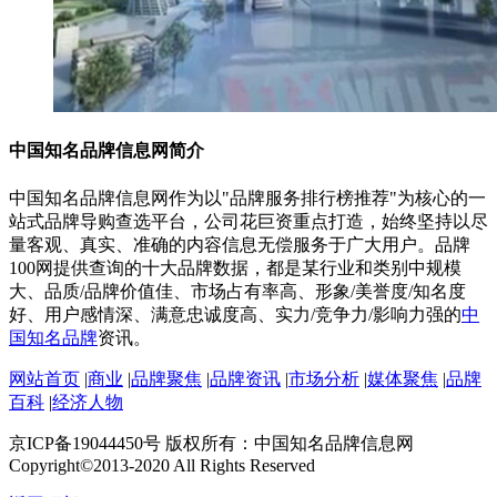
中国知名品牌信息网简介
中国知名品牌信息网作为以"品牌服务排行榜推荐"为核心的一
站式品牌导购查选平台，公司花巨资重点打造，始终坚持以尽
量客观、真实、准确的内容信息无偿服务于广大用户。品牌
100网提供查询的十大品牌数据，都是某行业和类别中规模
大、品质/品牌价值佳、市场占有率高、形象/美誉度/知名度
好、用户感情深、满意忠诚度高、实力/竞争力/影响力强的
中
国知名品牌
资讯。
网站首页
|
商业
|
品牌聚焦
|
品牌资讯
|
市场分析
|
媒体聚焦
|
品牌
百科
|
经济人物
京ICP备19044450号 版权所有：中国知名品牌信息网
Copyright©2013-2020 All Rights Reserved