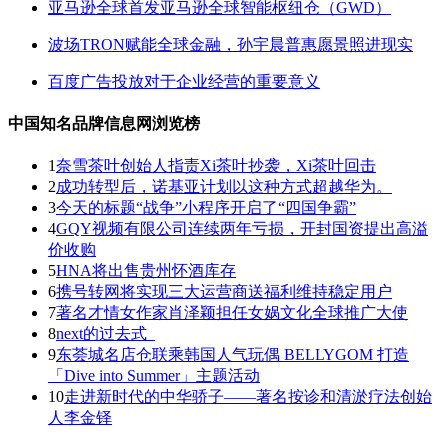
亚马逊全球首发亚马逊全球智能枢纽仓（GWD）
波场TRON赋能全球金融，孙宇晨普惠愿景照进现实
百度广告投放对于企业经营的重要意义
中国知名品牌信息网浏览榜
1
奈雪茶叶创始人指责Xi茶叶抄袭，Xi茶叶回击
2
成功转型后，诺基亚计划以这种方式超越华为。
3
今天的标题“战争”小程序开启了“四国争霸”
4
GQY视频有限公司连续两年亏损，开封国资提出高溢
价收购
5
HNA将出售贵州怀酒库存
6
携号转网将实现三大运营商送福利维持稳定用户
7
著名才情女作家肖泽颖担任女娲文化全球推广大使
8
next的过去式_
9
东荟城名店仓联乘韩国人气玩偶 BELLYGOM 打造
「Dive into Summer」主题活动
10
走进新时代的中华骄子——著名按诊和清淤疗法创始
人李金铎