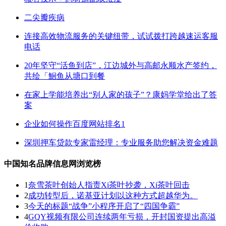
二尖瓣疾病
连接高效物流服务的关键纽带，试试拨打跨越速运客服
电话
20年坚守“活鱼到店”，江边城外与高邮永顺水产签约，
共绘「鮰鱼从塘口到餐
在家上学能培养出“别人家的孩子”？康妈学堂给出了答
案
企业如何操作百度网站排名1
深圳押车贷款专家雷经理：专业服务助您解决资金难题
中国知名品牌信息网浏览榜
1
奈雪茶叶创始人指责Xi茶叶抄袭，Xi茶叶回击
2
成功转型后，诺基亚计划以这种方式超越华为。
3
今天的标题“战争”小程序开启了“四国争霸”
4
GQY视频有限公司连续两年亏损，开封国资提出高溢