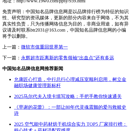
地址：http://www.19w0.com/ppsy/939.html
免责声明：中国知名品牌信息网是以品牌排行榜为特征的知识
性、研究型的资讯媒体，更新的部分内容来自于网络，不为其
真实性负责，只为传播网络信息为目的，非商业用途，如有异
议请及时联系btr2031@163.com，中国知名品牌信息网的小编
将予以删除。
上一篇：
微软市值重回世界第一
下一篇：
永辉超市距离新的零售领袖“出血点”还有多远
中国知名品牌信息网推荐新闻
允康匠心打造，中行总行心理减压室顺利启用，树立金
融职场健康管理新标杆
2025马尔代夫入境卡填写攻略：手把手教你快速通关
《早谢的花蕾》：一部让80年代灵魂震颤的爱与救赎史
诗
2025 空气能中药材烘干机综合实力 TOP5 厂家排行榜：
核心技术 + 药材适配双维度