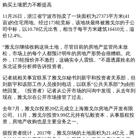
购买土壤肥力不断提高
11月26日，浙江省宁波市拍卖了一块面积为27373平方米(41
亩)的住宅用地。经过173轮竞标，该地块最终被雅戈尔的子公
司中标，以10.78亿元出售，相当于每平方米建筑16410元，溢
价12.4%。
“雅戈尔继续收购这块土地，尽管目前的房地产监管尚未放
松，市场上的每个人都预计明年的房地产形势会很糟糕。此
外，173轮报价并不激烈，这确实令人震惊。”不愿透露姓名的
东北证券分析师告诉投资者。
记者就相关事宜联系了雅戈尔秘书刘新宇和投资者关系部，但
刘新宇和该部工作人员接到电话，以联系“公共关系部”为由拒
绝回复。《投资者》记者从公开市场的问询中发现，从去年到
现在，雅戈尔在公开市场接管了过去。
去年7月，雅戈尔投资20亿元成立上海雅戈尔房地产开发有限
公司。11月，雅戈尔投资9.99亿元持有弘毅资本，从事股权投
资，房地产收购也是主要业务之一。
据投资者统计，2017年，雅戈尔纳的土地面积为21.4亿元，两