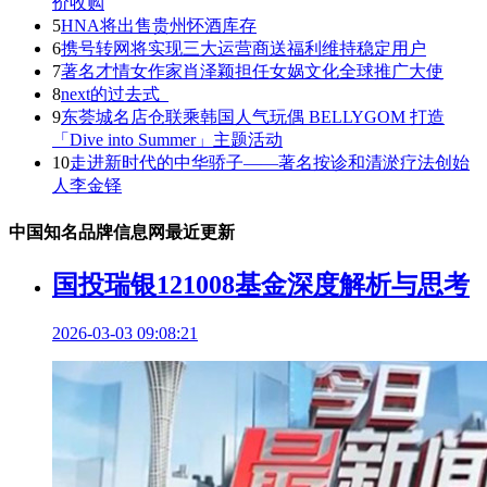
价收购
5
HNA将出售贵州怀酒库存
6
携号转网将实现三大运营商送福利维持稳定用户
7
著名才情女作家肖泽颖担任女娲文化全球推广大使
8
next的过去式_
9
东荟城名店仓联乘韩国人气玩偶 BELLYGOM 打造
「Dive into Summer」主题活动
10
走进新时代的中华骄子——著名按诊和清淤疗法创始
人李金铎
中国知名品牌信息网最近更新
国投瑞银121008基金深度解析与思考
2026-03-03 09:08:21