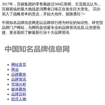
2017年，百丽集团的零售额超过500亿英镑。主流观点认为，
百丽面临的最大挑战是消费者口味正在发生巨大变化。 贝尔
加入了战略资本的意志，开始大动作。据路透社"/>
中国知名品牌信息网是以品牌排行榜为特征的知识性、研究型
品牌门户网站，为网民提供最专业的品牌资讯信息,让您更快
捷、更全面的了解最新行业十大品牌资讯
网站首页
商业
品牌聚焦
品牌资讯
市场分析
媒体聚焦
品牌百科
经济人物