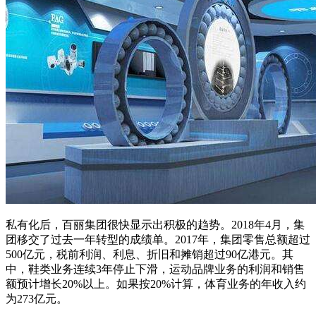
私有化后，百丽集团很快显示出积极的趋势。2018年4月，集
团移交了过去一年转型的成绩单。2017年，集团零售总额超过
500亿元，税前利润、利息、折旧和摊销超过90亿港元。其
中，鞋类业务连续3年停止下滑，运动品牌业务的利润和销售
额预计增长20%以上。如果按20%计算，体育业务的年收入约
为273亿元。