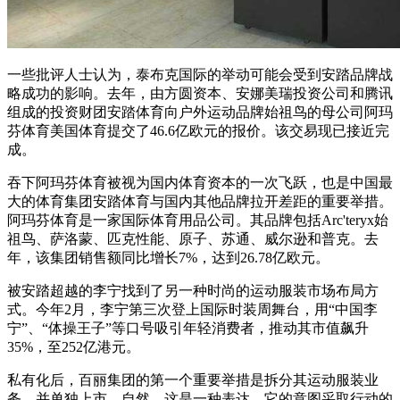
一些批评人士认为，泰布克国际的举动可能会受到安踏品牌战
略成功的影响。去年，由方圆资本、安娜美瑞投资公司和腾讯
组成的投资财团安踏体育向户外运动品牌始祖鸟的母公司阿玛
芬体育美国体育提交了46.6亿欧元的报价。该交易现已接近完
成。
吞下阿玛芬体育被视为国内体育资本的一次飞跃，也是中国最
大的体育集团安踏体育与国内其他品牌拉开差距的重要举措。
阿玛芬体育是一家国际体育用品公司。其品牌包括Arc'teryx始
祖鸟、萨洛蒙、匹克性能、原子、苏通、威尔逊和普克。去
年，该集团销售额同比增长7%，达到26.78亿欧元。
被安踏超越的李宁找到了另一种时尚的运动服装市场布局方
式。今年2月，李宁第三次登上国际时装周舞台，用“中国李
宁”、“体操王子”等口号吸引年轻消费者，推动其市值飙升
35%，至252亿港元。
私有化后，百丽集团的第一个重要举措是拆分其运动服装业
务，并单独上市。自然，这是一种表达，它的意图采取行动的