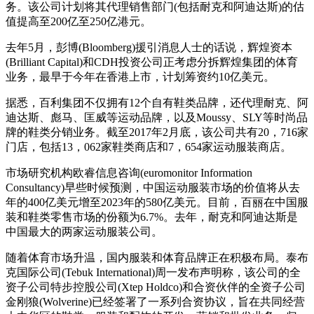
务。该公司计划将其代理销售部门(包括耐克和阿迪达斯)的估
值提高至200亿至250亿港元。
去年5月，彭博(Bloomberg)援引消息人士的话说，辉煌资本
(Brilliant Capital)和CDH投资公司正考虑分拆辉煌集团的体育
业务，最早于今年在香港上市，计划筹资约10亿美元。
据悉，百利集团不仅拥有12个自有鞋类品牌，还代理耐克、阿
迪达斯、彪马、匡威等运动品牌，以及Moussy、SLY等时尚品
牌的鞋类分销业务。截至2017年2月底，该公司共有20，716家
门店，包括13，062家鞋类商店和7，654家运动服装商店。
市场研究机构欧睿信息咨询(euromonitor Information
Consultancy)早些时候预测，中国运动服装市场的价值将从去
年的400亿美元增至2023年的580亿美元。目前，百丽在中国服
装和鞋类零售市场的份额为6.7%。去年，耐克和阿迪达斯是
中国最大的两家运动服装公司。
随着体育市场升温，国内服装和体育品牌正在积极布局。泰布
克国际公司(Tebuk International)周一发布声明称，该公司的全
资子公司特步控股公司(Xtep Holdco)和合资伙伴的全资子公司
金刚狼(Wolverine)已经签署了一系列合资协议，旨在共同经营