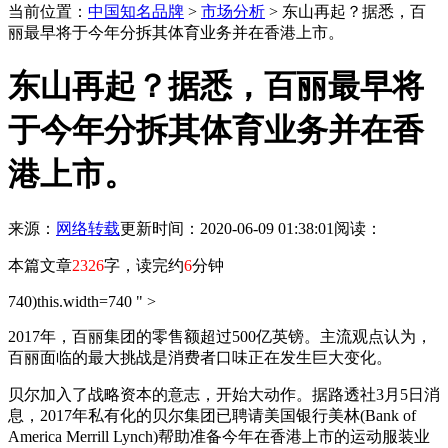
当前位置：
中国知名品牌
>
市场分析
> 东山再起？据悉，百
丽最早将于今年分拆其体育业务并在香港上市。
东山再起？据悉，百丽最早将
于今年分拆其体育业务并在香
港上市。
来源：
网络转载
更新时间：2020-06-09 01:38:01
阅读：
本篇文章
2326
字，读完约
6
分钟
740)this.width=740 " >
2017年，百丽集团的零售额超过500亿英镑。主流观点认为，
百丽面临的最大挑战是消费者口味正在发生巨大变化。
贝尔加入了战略资本的意志，开始大动作。据路透社3月5日消
息，2017年私有化的贝尔集团已聘请美国银行美林(Bank of
America Merrill Lynch)帮助准备今年在香港上市的运动服装业