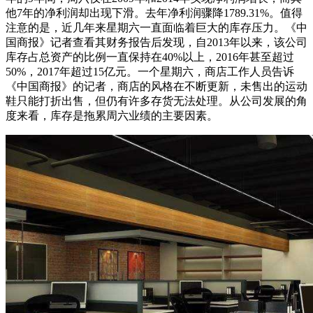
他7年的净利润却出现下滑。去年净利润骤降1789.31%。值得
注意的是，近几年来星期六一直面临着巨大的库存压力。《中
国商报》记者查看其财务报告后发现，自2013年以来，该公司
库存占总资产的比例一直保持在40%以上，2016年甚至超过
50%，2017年超过15亿元。一个星期六，商店工作人员告诉
《中国商报》的记者，商店的风格在不断更新，未售出的运动
鞋只能打折出售，但仍有许多存货无法处理。从公司发展的角
度来看，库存是拖累周六业绩的主要因素。