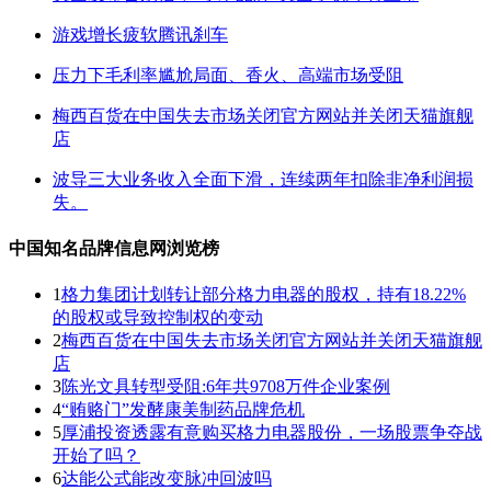
游戏增长疲软腾讯刹车
压力下毛利率尴尬局面、香火、高端市场受阻
梅西百货在中国失去市场关闭官方网站并关闭天猫旗舰
店
波导三大业务收入全面下滑，连续两年扣除非净利润损
失。
中国知名品牌信息网浏览榜
1
格力集团计划转让部分格力电器的股权，持有18.22%
的股权或导致控制权的变动
2
梅西百货在中国失去市场关闭官方网站并关闭天猫旗舰
店
3
陈光文具转型受阻:6年共9708万件企业案例
4
“贿赂门”发酵康美制药品牌危机
5
厚浦投资透露有意购买格力电器股份，一场股票争夺战
开始了吗？
6
达能公式能改变脉冲回波吗