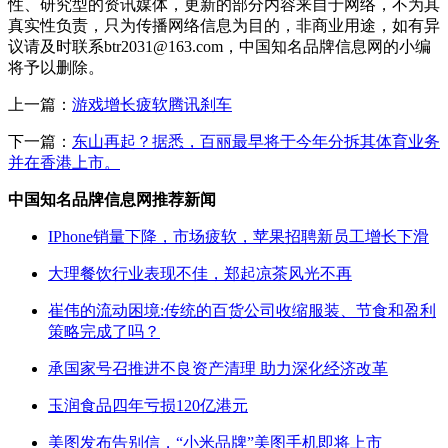
性、研究型的资讯媒体，更新的部分内容来自于网络，不为其
真实性负责，只为传播网络信息为目的，非商业用途，如有异
议请及时联系btr2031@163.com，中国知名品牌信息网的小编
将予以删除。
上一篇：
游戏增长疲软腾讯刹车
下一篇：
东山再起？据悉，百丽最早将于今年分拆其体育业务
并在香港上市。
中国知名品牌信息网推荐新闻
IPhone销量下降，市场疲软，苹果招聘新员工增长下滑
大理餐饮行业表现不佳，郑起凉茶风光不再
崔伟的流动困境:传统的百货公司收缩服装、节食和盈利
策略完成了吗？
承国家号召推进不良资产清理 助力深化经济改革
玉润食品四年亏损120亿港元
美图发布告别信，“小米品牌”美图手机即将上市