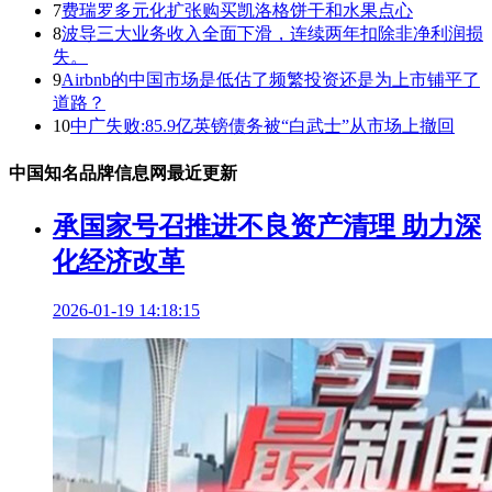
7
费瑞罗多元化扩张购买凯洛格饼干和水果点心
8
波导三大业务收入全面下滑，连续两年扣除非净利润损
失。
9
Airbnb的中国市场是低估了频繁投资还是为上市铺平了
道路？
10
中广失败:85.9亿英镑债务被“白武士”从市场上撤回
中国知名品牌信息网最近更新
承国家号召推进不良资产清理 助力深
化经济改革
2026-01-19 14:18:15