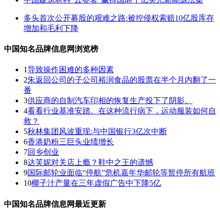
多头首次公开募股的艰难之路:被控侵权索赔10亿股库存
增加和毛利下降
中国知名品牌信息网浏览榜
1
导致操作困难的多种因素
2
朱返回公司的子公司裕润食品的股票在半个月内翻了一
番
3
供应商的自制汽车印相的恢复生产投下了阴影。
4
看看行业基准安踏。在这种流行病下，运动服装如何自
救？
5
秋林集团风波重现:与中国银行3亿次中断
6
香港奶粉三巨头业绩增长
7
回乡创业
8
达芙妮对关店上瘾？鞋中之王的遗憾
9
国际邮轮业面临“停航”危机嘉年华邮轮等暂停所有航班
10
椰子汁产量在三年虚假广告中下降5亿
中国知名品牌信息网最近更新