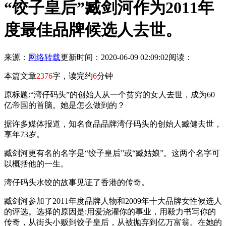
“饺子皇后”臧剑河作为2011年
度最佳品牌候选人去世。
来源：
网络转载
更新时间：2020-06-09 02:09:02
阅读：
本篇文章
2376
字，读完约
6
分钟
原标题:“湾仔码头”的创始人从一个贫穷的女人去世，成为60
亿帝国的首脑。她是怎么做到的？
据许多媒体报道，知名食品品牌湾仔码头的创始人臧健去世，
享年73岁。
臧剑河更有名的名字是“饺子皇后”或“臧姑娘”。这两个名字可
以概括他的一生。
湾仔码头水饺的故事见证了香港的传奇。
臧剑河参加了2011年度品牌人物和2009年十大品牌女性候选人
的评选。选择的原因是:用爱浇灌你的事业，用毅力书写你的
传奇，从街头小贩到饺子皇后，从被抛弃到亿万富翁。在她的