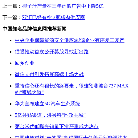
上一篇：
椰子汁产量在三年虚假广告中下降5亿
下一篇：
双汇已经有空 3家猪肉供应商
中国知名品牌信息网推荐新闻
中央企业保障能源安全供应:能源企业有序复工复产
猫眼推动首次公开募股寻找新出路
回乡创业
微信支付引发拓展高端市场之战
重拾信心还有很长的路要走，很难预测波音737 MAX
的“赚钱之道”
华为宣布建立5G汽车生态系统
5亿补贴渠道，洪兴科“围攻县城”
茅台米优低曝光销量下滑严重成为热点
中国建筑材料“云签署”赢得国际十亿美元新能源法案