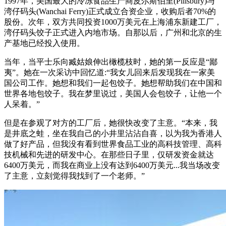
1997年，美国最大的冷冻食品生产商皮尔斯伯里(Pillsbury)与
湾仔码头(Wanchai Ferry)正式成立合资企业，收购后者70%的
股份。次年，双方共同投资1000万美元在上海浦东新建工厂，
湾仔码头饺子正式进入内地市场。自那以后，广州和北京的生
产基地已经投入使用。
当年，当平士乐向臧姑娘伸出橄榄枝时，她的第一反应是“鄙
夷”。她在一次采访中回忆道:“我女儿回来后发现我在一家美
国公司工作。她想和我们一起包饺子。她想帮助我们在中国和
世界各地包饺子。我在梦里说过，美国人会包饺子，让他一个
人呆着。”
但是在参观了对方的工厂后，她很快改变了主意。“本来，我
是井底之蛙，坐在我自己的小井里沾沾自喜，以为我为香港人
做了好产品，但我没有看到世界食品工业的高科技管理、高科
技机械和先进的研发中心。在那些日子里，仅研发资金就达
6400万美元，而我在商业上没有达到6400万美元...我当场改变
了主意，立刻觉得我找到了一个老师。”