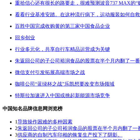
重拾信心还有很长的路要走，很难预测波音737 MAX的“
看看行业基准安踏。在这种流行病下，运动服装如何自救
百胜中国完成收购黄的第三家中国食品企业
回乡创业
行业多元化，共享自行车精品运营成为关键
朱返回公司的子公司裕润食品的股票在半个月内翻了一番
微信支付引发拓展高端市场之战
咖啡公司“蓝绿杯之战”乐凯想要改变市场领域
特斯拉加速进入中国或挑起新能源市场竞争
中国知名品牌信息网浏览榜
1
导致操作困难的多种因素
2
朱返回公司的子公司裕润食品的股票在半个月内翻了一
3
供应商的自制汽车印相的恢复生产投下了阴影。