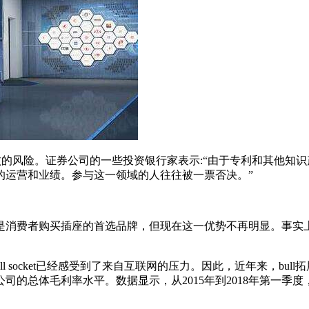
败的风险。证券公司的一些投资银行家表示:“由于专利和其他知
的运营和业绩。参与这一领域的人往往被一票否决。”
是消费者购买插座的首选品牌，但现在这一优势不再明显。事实
ull socket已经感受到了来自互联网的压力。因此，近年来，b
的总体毛利率水平。数据显示，从2015年到2018年第一季度