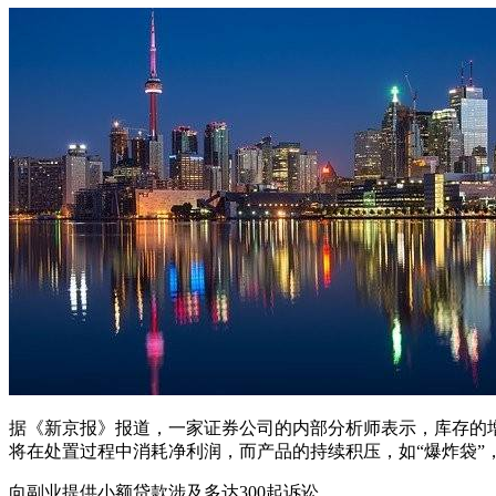
据《新京报》报道，一家证券公司的内部分析师表示，库存的
将在处置过程中消耗净利润，而产品的持续积压，如“爆炸袋”
向副业提供小额贷款涉及多达300起诉讼。