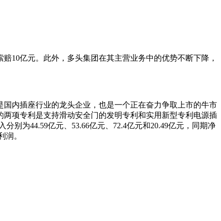
，索赔10亿元。此外，多头集团在其主营业务中的优势不断下降，
是国内插座行业的龙头企业，也是一个正在奋力争取上市的牛市
的两项专利是支持滑动安全门的发明专利和实用新型专利电源插
4.59亿元、53.66亿元、72.4亿元和20.49亿元，同期净
净利润。