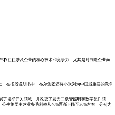
识产权往往涉及企业的核心技术和竞争力，尤其是对制造企业而
上，在招股说明书中，布尔集团还将小米列为中国最重要的竞争
ull拓展了墙壁开关领域，并改变了发光二极管照明和数字配件领
，公牛集团主营业务毛利率从40%逐渐下降至30%左右，分别为