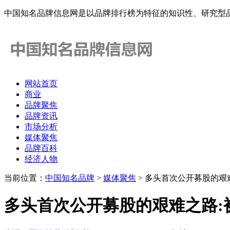
中国知名品牌信息网是以品牌排行榜为特征的知识性、研究型
网站首页
商业
品牌聚焦
品牌资讯
市场分析
媒体聚焦
品牌百科
经济人物
当前位置：
中国知名品牌
>
媒体聚焦
> 多头首次公开募股的艰
多头首次公开募股的艰难之路: