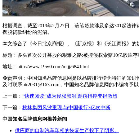
根据调查，截至2019年2月27日，该笔贷款涉及多达301起法
摆脱贷款纠纷的泥沼。
本文综合了《今日北京商报》、《新京报》和《长江商报》的
标题：多头首次公开募股的艰难之路:被控侵权索赔10亿股库
地址：http://www.19w0.com/mtjj/684.html
免责声明：中国知名品牌信息网是以品牌排行榜为特征的知识
及时联系btr2031@163.com，中国知名品牌信息网的小编将予
上一篇：
“快速阅读”成为侵权黑洞:剽窃指控变得激烈
下一篇：
秋林集团风波重现:与中国银行3亿次中断
中国知名品牌信息网推荐新闻
供应商的自制汽车印相的恢复生产投下了阴影。