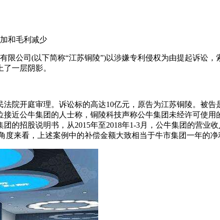
增加和毛利减少
技有限公司(以下简称“江苏铜陵”)以涉嫌专利侵权为由提起诉讼
上了一层阴影。
民法院开庭审理。诉讼标的高达10亿元，原告为江苏铜陵。被告
位接近公牛集团的人士称，铜陵科技声称公牛集团未经许可使用
说明书，从2015年至2018年1-3月，公牛集团的营业收入分别为4
元。从这个角度来看，上述案例中的补偿金额大致相当于牛市集团一年的