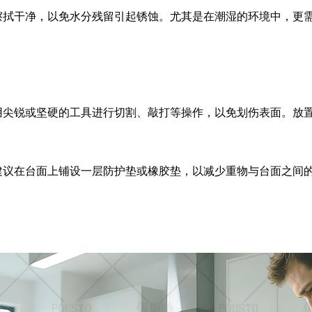
擦拭干净，以免水分残留引起锈蚀。尤其是在潮湿的环境中，更
用尖锐或坚硬的工具进行切割、敲打等操作，以免划伤表面。放
建议在台面上铺设一层防护垫或橡胶垫，以减少重物与台面之间