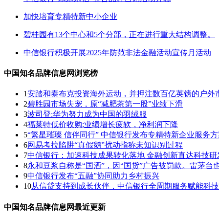
加快培育专精特新中小企业
碧桂园有13个中心和5个分部，正在进行重大结构调整。
中信银行积极开展2025年防范非法金融活动宣传月活动
中国知名品牌信息网浏览榜
1
安踏和泰布克投资海外运动，并押注数百亿英镑的户外
2
碧胜园市场失宠，原“减肥茶第一股”业绩下滑
3
波司登:华为努力成为中国的羽绒服
4
福莱特低价收购:业绩增长疲软，净利润下降
5
“繁星璀璨 信伴同行” 中信银行发布专精特新企业服务方
6
网易考拉陷阱“真假鹅”扰动指称未知识别过程
7
中信银行：加速科技成果转化落地 金融创新直达科技研
8
永和豆浆自称是“国酒”，因“国货”广告被罚款。雷茅台
9
中信银行发布“五融”协同助力乡村振兴
10
从信贷支持到成长伙伴，中信银行全周期服务赋能科技
中国知名品牌信息网最近更新