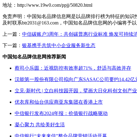
地址：http://www.19w0.com/ppjj/50820.html
免责声明：中国知名品牌信息网是以品牌排行榜为特征的知识
及时联系btr2031@163.com，中国知名品牌信息网的小编将予
上一篇：
中信碳账户3周年：共创碳普惠行业标准 焕发可持续
下一篇：
银基携手共筑中小企业服务新生态
中国知名品牌信息网推荐新闻
蔡司小乐圆：近视防控有效率超71%，舒适与高效并存
汉能第一股份有限公司拟向广东SASAC公司要约14.42亿
立见·新时代 | 立白科技园开园，擘画大日化科创文创产
优衣库和仙台供应商亚东集团在香港上市
中信银行发布2024年报：价值银行战略驱动
凝心聚力 共绘美好生活
中信银行“未来来信”整合品牌营销活动开幕