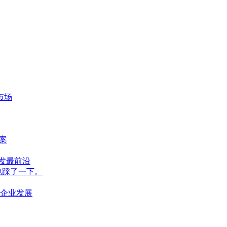
市场
案
发最前沿
也踩了一下。
企业发展