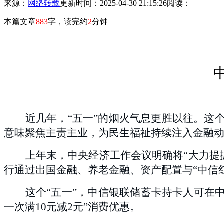
来源：
网络转载
更新时间：2025-04-30 21:15:26
阅读：
本篇文章
883
字，读完约
2
分钟
近几年，“五一”的烟火气息更胜以往。这
意味聚焦主责主业，为民生福祉持续注入金融
上年末，
中
央经济工作会议明确将“大力提
行通过
出国金融
、
养老金融、
资产配置与“中信
这个
“五一”
，
中信银联储蓄卡持卡人可在中信
一次满10元减2元”消费优惠。