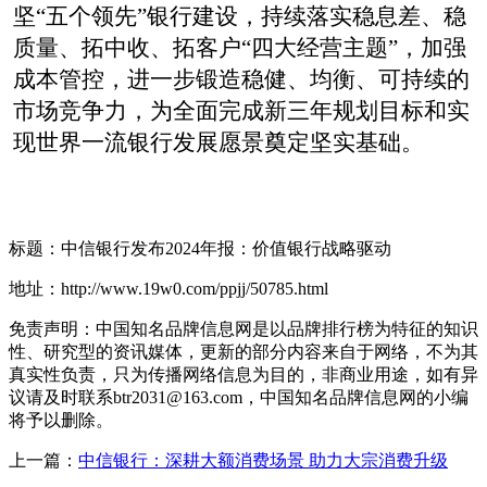
坚“五个领先”
银行建
设，
持续落实稳息差、稳
质量、
拓中收
、拓客户“四大经营主题”，加强
成本管控，进一步
锻造
稳健、
均衡、
可持续的
市场
竞争力
，为全面完成新三年规划目标和实
现世界一流银行
发展愿景奠定
坚
实基础。
标题：中信银行发布2024年报：价值银行战略驱动
地址：http://www.19w0.com/ppjj/50785.html
免责声明：中国知名品牌信息网是以品牌排行榜为特征的知识
性、研究型的资讯媒体，更新的部分内容来自于网络，不为其
真实性负责，只为传播网络信息为目的，非商业用途，如有异
议请及时联系btr2031@163.com，中国知名品牌信息网的小编
将予以删除。
上一篇：
中信银行：深耕大额消费场景 助力大宗消费升级