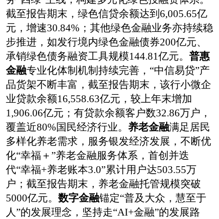
截至
报告期末，绿色信贷余额达到
6,005.65
亿
元，增速
30.84%
；其他绿色金融业务亦持续稳
步推进，如发行境内绿色金融债券
200
亿元、
承销绿色债务融资工具规模
144.81
亿元。
普惠
金融
专业化体制机制
持续
完善，“中信易贷”产
品
货架
不断丰富，
截至报告期末，该行小
微企
业
贷款余额
16,558.63
亿元，较上年末增加
1,906.06
亿元；有贷款余额客户数
32.86
万户，
覆盖近80%国民经济行业。
养老金融
满足居民
多样化养老需求，服务银发经济发展，不断优
化“幸福＋”养老金融服务体系，首创并迭
代“幸福
+
养老账本
3.0
”累计用户达
503.55
万
户
；
截至报告期末，
养老金融托管规模突破
5000亿元
。
数字金融
锚定“普及大众，慧至于
人”的发展理念，坚持走“
AI+
金融”的发展路