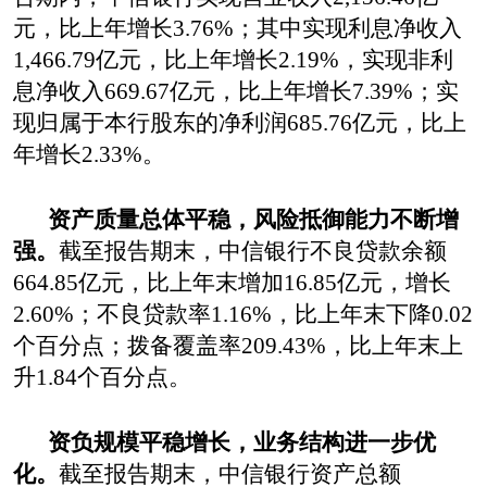
元，比上年增长
3
.76%
；其中实现利息净收入
1,466.79
亿元，比上年增长
2
.19%
，实现非利
息净收入
669.67
亿元，比上年增长
7.39%
；实
现归属于本行股东的净利润
685.76
亿元，比上
年增长
2.33%
。
资产质量总体平稳
，
风险抵御能力不断增
强。
截至报告期末，
中信银行
不良贷款余额
664.85
亿元，比上年末增加
1
6.85
亿元，
增长
2
.60%
；不良贷款率
1.16%
，比上年末下降
0.02
个百分点；拨备覆盖率
209.43%
，比上年末上
升
1.84
个百分点。
资负规模
平稳增长，
业务
结构进一步优
化。
截至报告期末，
中信银行
资产总额