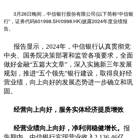
3
月
26
日
晚间
，中信银行股份有限公司
(
以下简称
“
中信银
行
”
，证券代码
601998.SH/0998.HK)
披露
2024
年度
业绩
报
告。
报告显示，
2024
年，
中信银行认真
贯彻党
中央、国务院决策部署和监管各项要求，全面
做好
金融
“五篇大文章”，深入实施新三年发展
规划，推进“五个领先”银行建设，取得良好经
营业绩，向上向好的发展态势进一步确立和巩
固。
经营
向上向好，
服务
实体经济
提质增效
经营业绩向上向好，
净利润稳健增长。
报
告期内，
中信银行
实现营业收入
2,136.46
亿