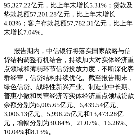
95,327.22
亿元，比上年末增长
5.31
%
；贷款及
垫款总额
57,201.28
亿元，比上年末增长
4
.03
%
；客户存款总额
57,782.31
亿元，比上年
末增长
7.04
%
。
报告期内，
中信银行
将落实国家战略与信
贷结构调整有机结合，持续加大对实体经济重
点领域和薄弱环节信贷投放力度，不断深化客
群经营，信贷结构持续优化。截至报告期末，
绿色信贷、战略性新兴产业、制造业中长期、
普惠小微和民营
经济
等实体经济重点领域贷款
余额分别为
6,005.65
亿元、
6,439.54
亿元、
3,006.13
亿元、
5,998.25
亿元和
13,473.28
亿
元，增幅分别为
30.84%
、
21.07%
、
16.26%
、
10.04%
和
8.1
3
%
。