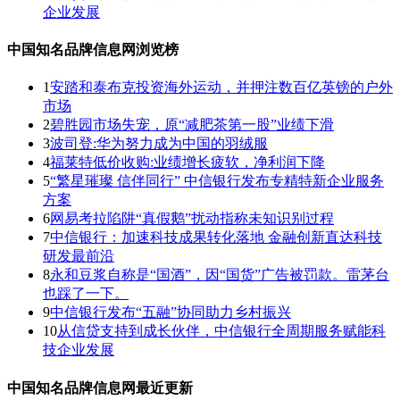
企业发展
中国知名品牌信息网浏览榜
1
安踏和泰布克投资海外运动，并押注数百亿英镑的户外
市场
2
碧胜园市场失宠，原“减肥茶第一股”业绩下滑
3
波司登:华为努力成为中国的羽绒服
4
福莱特低价收购:业绩增长疲软，净利润下降
5
“繁星璀璨 信伴同行” 中信银行发布专精特新企业服务
方案
6
网易考拉陷阱“真假鹅”扰动指称未知识别过程
7
中信银行：加速科技成果转化落地 金融创新直达科技
研发最前沿
8
永和豆浆自称是“国酒”，因“国货”广告被罚款。雷茅台
也踩了一下。
9
中信银行发布“五融”协同助力乡村振兴
10
从信贷支持到成长伙伴，中信银行全周期服务赋能科
技企业发展
中国知名品牌信息网最近更新