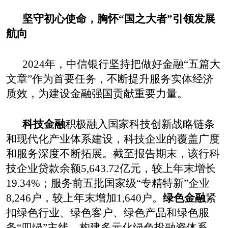
坚守初心使命，
胸怀
“国之大者”引领发展
航向
2024年，
中信银行
坚持把做好
金融
“五篇大
文章”作为首要任务，
不断提升服务实体经济
质效，为建设金融强国贡献重要力量。
科技金融
积极融入国家科技创新战略链条
和现代化产业体系建设，科技企业的覆盖广度
和服务深度不断拓展
。
截至报告期末，
该行
科
技企业贷款余额
5,643.72
亿元，较上年末增长
19.34%
；服务前五批国家级“专精特新”企业
8,246
户，较上年末增加
1,640
户。
绿色金融
紧
扣绿色行业、绿色客户、绿色产品和绿色服
务“四绿”主线，构建多元化绿色投融资体系
。