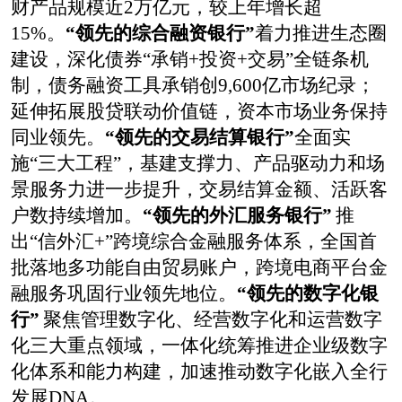
财产品
规模近2
万亿
元，较上年增长超
1
5
%
。
“
领先的综合融资银行
”
着力推进生态圈
建设，深化债券
“承销
+
投资
+
交易”全链条机
制
，债务融资工具承销
创9
,6
00亿市场纪录
；
延伸拓展股贷联动价值链，资本市场业务保持
同业领先。
“
领先的交易结算银行
”
全面实
施“三大工程”，
基建支撑力、
产品驱动力和场
景服务力进一步提升，交易结算金额、活跃客
户数持续增加。
“
领先的外汇服务银行
”
推
出“信外汇
+
”跨境综合金融服务体系，全国首
批落地多功能自由贸易账户，跨境电商平台金
融服务巩固行业领先地位
。
“
领先的数字化银
行
”
聚焦管理数字化、经营数字化和运营数字
化三大重点领域，一体化统筹推进企业级数字
化体系和能力构建，加速推动数字化嵌入全行
发展
DNA
。