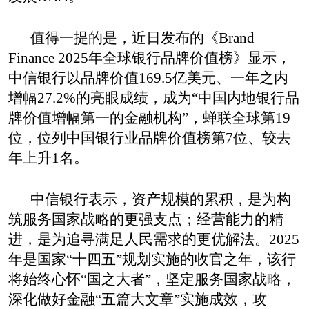
值得一提的是，近日发布的
《
Brand 
Finance 2025
年全球银行品牌价值榜》
显示
，
中信银行以品牌价值
169.5
亿美元、一年之内
增幅
27.2%
的亮眼成绩，成为“中国内地银行品
牌价值增幅第一的金融机构”，蝉联全球第
19
位，位列中国银行业品牌价值榜第
7
位
、
较去
年上升
1
名
。
中信银行表示，
资产规模的累积，是为构
筑服务国家战略的更强支点；经营能力的精
进，是为
追寻
满足人民需求的更优解法。
2025
年是国家“十四五”规划实施的收官之年，
该
行
将始终心怀“国之大者”，坚定服务国家战略，
深化
做好金融“五篇大文章”实施成效
，攻