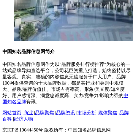
中国知名品牌信息网简介
中国知名品牌信息网作为以"品牌服务排行榜推荐"为核心的一
站式品牌导购查选平台，公司花巨资重点打造，始终坚持以尽
量客观、真实、准确的内容信息无偿服务于广大用户。品牌
100网提供查询的十大品牌数据，都是某行业和类别中规模
大、品质/品牌价值佳、市场占有率高、形象/美誉度/知名度
好、用户感情深、满意忠诚度高、实力/竞争力/影响力强的
中
国知名品牌
资讯。
网站首页
|
商业
|
品牌聚焦
|
品牌资讯
|
市场分析
|
媒体聚焦
|
品牌
百科
|
经济人物
京ICP备19044450号 版权所有：中国知名品牌信息网