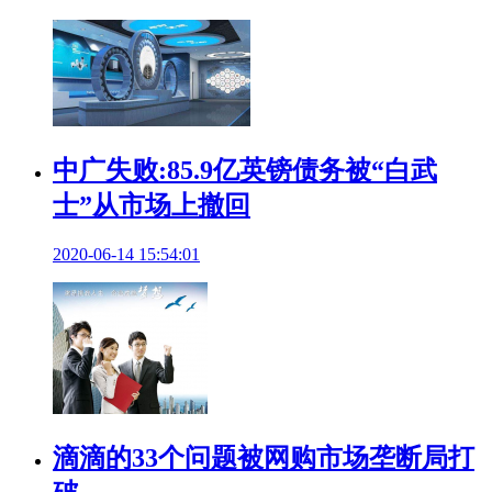
中广失败:85.9亿英镑债务被“白武
士”从市场上撤回
2020-06-14 15:54:01
滴滴的33个问题被网购市场垄断局打