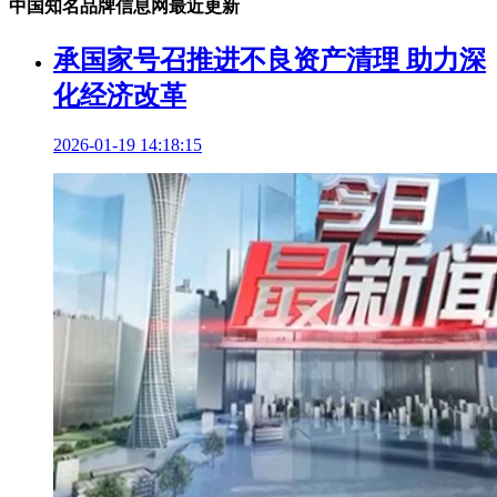
中国知名品牌信息网最近更新
承国家号召推进不良资产清理 助力深
化经济改革
2026-01-19 14:18:15