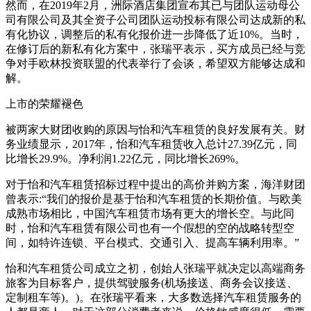
然而，在2019年2月，洲际酒店集团宣布其已与团队运动母公
司有限公司及其全资子公司团队运动投标有限公司达成新的私
有化协议，调整后的私有化报价进一步降低了近10%。当时，
在修订后的新私有化方案中，张瑞平表示，买方成员已经与竞
争对手欧林投资联盟的代表举行了会谈，希望双方能够达成和
解。
上市的荣耀褪色
被两家大财团收购的原因与怡和汽车租赁的良好发展有关。财
务业绩显示，2017年，怡和汽车租赁收入总计27.39亿元，同
比增长29.9%。净利润1.22亿元，同比增长269%。
对于怡和汽车租赁招标过程中提出的高价并购方案，海洋财团
曾表示:“我们的报价是基于怡和汽车租赁的长期价值。与欧美
成熟市场相比，中国汽车租赁市场有更大的增长空。与此同
时，怡和汽车租赁有限公司也有一个假想的空的战略转型空
间，如特许连锁、平台模式、交通引入、提高车辆利用率。”
怡和汽车租赁公司成立之初，创始人张瑞平就决定以高端商务
旅客为目标客户，提供驾驶服务(机场接送、商务会议接送、
定制租车等)。)。在张瑞平看来，大多数选择汽车租赁服务的