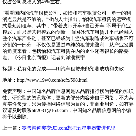
仅占公司总收入的45%左右。
“看看国内的汽车租赁公司，如怡和汽车租赁公司，单一的利
润点显然是不够的。”业内人士指出，怡和汽车租赁的运营模
式是短期租车。其中，“带着皮带开车+自己开车”不属于商业
模式，而只是营销模式的创新，而国外汽车租赁几乎已经融入
整个汽车产业链，甚至已经成为上游汽车制造或汽车销售不可
分割的一部分，不仅仅是通过单纯的租赁来盈利。从产业发展
的角度来看，包括怡和汽车租赁在内的企业还有很长的路要
走。《今日北京商报》记者刘洋濮振宇
标题：私有化的完成——Hi汽车租赁未能预测成功和失败
地址：http://www.19w0.com/scfx/598.html
免责声明：中国知名品牌信息网是以品牌排行榜为特征的知识
性、研究型的资讯媒体，更新的部分内容来自于网络，不为其
真实性负责，只为传播网络信息为目的，非商业用途，如有异
议请及时联系btr2031@163.com，中国知名品牌信息网的小编
将予以删除。
上一篇：
零售渠道突变:JD.com想把五星电器带进包里