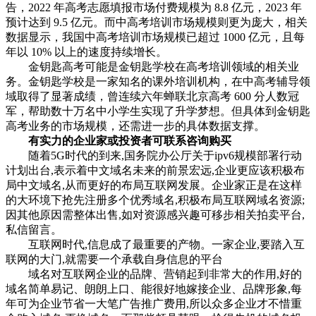
告，2022 年高考志愿填报市场付费规模为 8.8 亿元，2023 年
预计达到 9.5 亿元。而中高考培训市场规模则更为庞大，相关
数据显示，我国中高考培训市场规模已超过 1000 亿元，且每
年以 10% 以上的速度持续增长。
金钥匙高考可能是金钥匙学校在高考培训领域的相关业
务。金钥匙学校是一家知名的课外培训机构，在中高考辅导领
域取得了显著成绩，曾连续六年蝉联北京高考 600 分人数冠
军，帮助数十万名中小学生实现了升学梦想。但具体到金钥匙
高考业务的市场规模，还需进一步的具体数据支撑。
有实力的企业家或投资者可联系咨询购买
随着5G时代的到来,国务院办公厅关于ipv6规模部署行动
计划出台,表示着中文域名未来的前景宏远,企业更应该积极布
局中文域名,从而更好的布局互联网发展。企业家正是在这样
的大环境下抢先注册多个优秀域名,积极布局互联网域名资源;
因其他原因需整体出售,如对资源感兴趣可移步相关拍卖平台,
私信留言。‌
互联网时代,信息成了最重要的产物。一家企业,要踏入互
联网的大门,就需要一个承载自身信息的平台
域名对互联网企业的品牌、营销起到非常大的作用,好的
域名简单易记、朗朗上口、能很好地嫁接企业、品牌形象,每
年可为企业节省一大笔广告推广费用,所以众多企业才不惜重