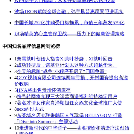
WPS新手入门指南：从零开始掌握现代办公技能
波场TRON赋能全球金融，孙宇晨普惠愿景照进现实
中国长城252亿并购受目标拖累，市值三年蒸发579亿
职场精英的心血管保卫战——压力下的健康管理策略
中国知名品牌信息网浏览榜
1
奈雪茶叶创始人指责Xi茶叶抄袭，Xi茶叶回击
2
成功转型后，诺基亚计划以这种方式超越华为。
3
今天的标题“战争”小程序开启了“四国争霸”
4
GQY视频有限公司连续两年亏损，开封国资提出高溢
价收购
5
HNA将出售贵州怀酒库存
6
携号转网将实现三大运营商送福利维持稳定用户
7
著名才情女作家肖泽颖担任女娲文化全球推广大使
8
next的过去式_
9
东荟城名店仓联乘韩国人气玩偶 BELLYGOM 打造
「Dive into Summer」主题活动
10
走进新时代的中华骄子——著名按诊和清淤疗法创始