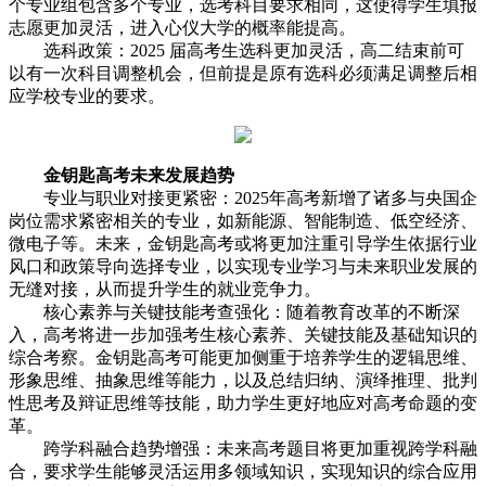
个专业组包含多个专业，选考科目要求相同，这使得学生填报
志愿更加灵活，进入心仪大学的概率能提高。
选科政策：2025 届高考生选科更加灵活，高二结束前可
以有一次科目调整机会，但前提是原有选科必须满足调整后相
应学校专业的要求。
金钥匙高考未来发展趋势
专业与职业对接更紧密：2025年高考新增了诸多与央国企
岗位需求紧密相关的专业，如新能源、智能制造、低空经济、
微电子等。未来，金钥匙高考或将更加注重引导学生依据行业
风口和政策导向选择专业，以实现专业学习与未来职业发展的
无缝对接，从而提升学生的就业竞争力。
核心素养与关键技能考查强化：随着教育改革的不断深
入，高考将进一步加强考生核心素养、关键技能及基础知识的
综合考察。金钥匙高考可能更加侧重于培养学生的逻辑思维、
形象思维、抽象思维等能力，以及总结归纳、演绎推理、批判
性思考及辩证思维等技能，助力学生更好地应对高考命题的变
革。
跨学科融合趋势增强：未来高考题目将更加重视跨学科融
合，要求学生能够灵活运用多领域知识，实现知识的综合应用