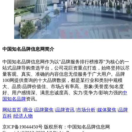
中国知名品牌信息网简介
中国知名品牌信息网作为以"品牌服务排行榜推荐"为核心的一
站式品牌导购查选平台，公司花巨资重点打造，始终坚持以尽
量客观、真实、准确的内容信息无偿服务于广大用户。品牌
100网提供查询的十大品牌数据，都是某行业和类别中规模
大、品质/品牌价值佳、市场占有率高、形象/美誉度/知名度
好、用户感情深、满意忠诚度高、实力/竞争力/影响力强的
中
国知名品牌
资讯。
网站首页
|
商业
|
品牌聚焦
|
品牌资讯
|
市场分析
|
媒体聚焦
|
品牌
百科
|
经济人物
京ICP备19044450号 版权所有：中国知名品牌信息网