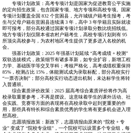
专项计划政策：高考专项计划是国家为促进教育公平实施
的定向招生政策，包含国家专项、地方专项和高校专项。国家
专项计划覆盖全国 832 个贫困县，允许城镇户籍考生报考，考
生与父母户籍在贫困县连续满 3 年，高中 3 年学籍且实际就读
即可报考，部分高校通过国家专项计划录取分数比统招线低。
地方专项计划仅限本省农村户籍考生，高校专项计划则有 95
所顶尖高校参与，为农村地区考生提供了更多进入名校的机
会。
强基计划政策：2025 年强基计划延续 “高考成绩 + 校测”
双轨选拔模式，政策细节有诸多革新，如专业扩容，新增工程
力学、基础医学等交叉学科；考核严格化，高考成绩权重保持
85%，校测占比 15%，体能测试成为录取标配，部分高校实行
“一票否决制”；部分高校实行动态进出机制，未达标学生将转
入普通班。
综合素质评价政策：2025 届高考综合素质评价将作为高
校录取重要参考，不再是摆设。这意味着学生的课外活动、社
会实践、竞赛等方面的表现将在高校录取中起到更重要的作
用，那些具有特长和综合素质优秀的学生将有更多机会进入理
想高校。
志愿填报政策：新政下，志愿填报由原来的 “院校 + 专
业” 变成了 “院校专业组”，一个院校可以设置多个专业组，每