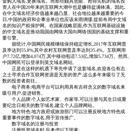
金购入域名,更换域名。而那些颇具慧眼、抢得先机的域名投
资人在中国20年来的互联网大潮中也是赚得盆满钵满。因此,
在中文域名经济价值越来越凸显、社会地位越来越重要的今
日,中国的政府和企事业单位也应该未雨绸缪,提前布局中文域
名的知识产权保护网。在国家战略层面,作为互联网基础设施
的中文域名是推动我国由网络大国向网络强国的基础支撑和重
要引擎。
据统计,中国网民规模继续保持稳定增长,2017年互联网普
及率达到55.8%,其中农村互联网普及率达到35.4%。互联网用
户7.72亿,增加4,074万,其中移动电话7.53亿,增加5,734万。然而,
中国网民可以登录到英文域名网站,
正是在这样的机遇下率先申请了这套域名,欢迎各位有志
之士寻求合作互联网资源是无形的资产,这么多年来吸引了无
数的投资者前往。
电子商务:电商平台可以利用具有吉祥含义的数字域名来
吸引用户,促进销售。
个人品牌:个人如艺术家、作家等,可以注册与其生日或重
要纪念日相关的数字域名,建立个人品牌网站。
地方特色:地方政府或旅游部门可以注册反映地方特色或
重要事件的数字域名,用于宣传推广。
数字域名的注册与投资
注册投资域名时,应考虑以下因素: