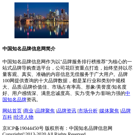
中国知名品牌信息网简介
中国知名品牌信息网作为以"品牌服务排行榜推荐"为核心的一
站式品牌导购查选平台，公司花巨资重点打造，始终坚持以尽
量客观、真实、准确的内容信息无偿服务于广大用户。品牌
100网提供查询的十大品牌数据，都是某行业和类别中规模
大、品质/品牌价值佳、市场占有率高、形象/美誉度/知名度
好、用户感情深、满意忠诚度高、实力/竞争力/影响力强的
中
国知名品牌
资讯。
网站首页
|
商业
|
品牌聚焦
|
品牌资讯
|
市场分析
|
媒体聚焦
|
品牌
百科
|
经济人物
京ICP备19044450号 版权所有：中国知名品牌信息网
Copyright©2013-2020 All Rights Reserved