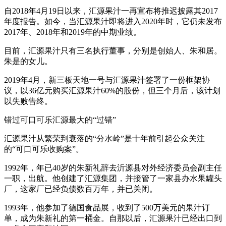
自2018年4月19日以来，汇源果汁一再宣布将推迟披露其2017
年度报告。如今，当汇源果汁即将进入2020年时，它仍未发布
2017年、2018年和2019年的中期业绩。
目前，汇源果汁只有三名执行董事，分别是创始人、朱和居。
朱是的女儿。
2019年4月，新三板天地一号与汇源果汁签署了一份框架协
议，以36亿元购买汇源果汁60%的股份，但三个月后，该计划
以失败告终。
错过可口可乐汇源最大的“过错”
汇源果汁从繁荣到衰落的“分水岭”是十年前引起公众关注
的“可口可乐收购案”。
1992年，年已40岁的朱新礼辞去沂源县对外经济委员会副主任
一职，出航。他创建了汇源集团，并接管了一家县办水果罐头
厂，这家厂已经负债数百万年，并已关闭。
1993年，他参加了德国食品展，收到了500万美元的果汁订
单，成为朱新礼的第一桶金。自那以后，汇源果汁已经出口到