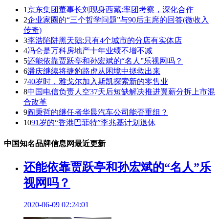
1
京东集团董事长刘现身西藏:率团考察，深化合作
2
企业家圈的“三个哲学问题”与90后主席的回答(微收入
传奇)
3
李浩陷阱黑天鹅:只有4个城市的分店有实体店
4
冯仑是万科房地产十年业绩不增不减
5
还能依靠贾跃亭和孙宏斌的“名人”乐视网吗？
6
潘庆继续将捷豹路虎从困境中拯救出来
7
40岁时，雅戈尔加入斯凯探索新的零售业
8
中国电信负责人空37天后短缺解决推进翼薪分拆上市混
合改革
9
阎秉哲的继任者华晨汽车公司能否重组？
10
91岁的“香港巴菲特”李兆基计划退休
中国知名品牌信息网最近更新
还能依靠贾跃亭和孙宏斌的“名人”乐
视网吗？
2020-06-09 02:24:01