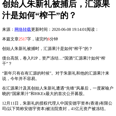
创始人朱新礼被捕后，汇源果
汁是如何“榨干”的？
来源：
网络转载
更新时间：2020-06-08 19:14:01
阅读：
本篇文章
2517
字，读完约
6
分钟
创始人朱新礼被捕时，汇源果汁是如何“榨干”的？
债台高筑，卷入P2P，资产冻结…“国酒”汇源果汁如何“榨
干”？
“新年只有在有汇源的时候”。对于朱新礼和他的汇源果汁来
说，今年并不容易。
在汇源果汁及其创始人朱新礼遭遇“先锋”风暴后，一度家喻户
晓的“国家果汁”和HKEx最大的首次公开募股。
12月11日，朱新礼的授权代理人中国安德宇资本(香港)有限公
司(以下简称安德宇资本)被法院查封，41亿元资产被冻结。