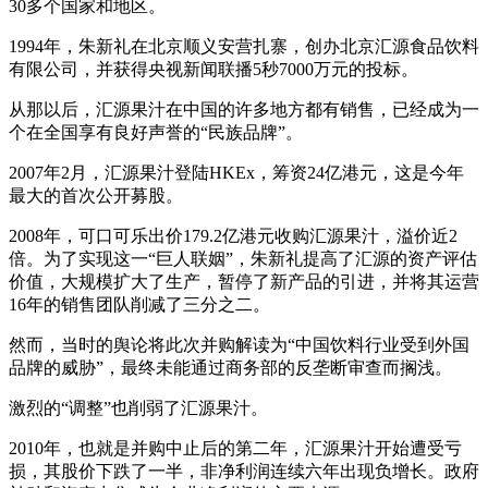
30多个国家和地区。
1994年，朱新礼在北京顺义安营扎寨，创办北京汇源食品饮料
有限公司，并获得央视新闻联播5秒7000万元的投标。
从那以后，汇源果汁在中国的许多地方都有销售，已经成为一
个在全国享有良好声誉的“民族品牌”。
2007年2月，汇源果汁登陆HKEx，筹资24亿港元，这是今年
最大的首次公开募股。
2008年，可口可乐出价179.2亿港元收购汇源果汁，溢价近2
倍。为了实现这一“巨人联姻”，朱新礼提高了汇源的资产评估
价值，大规模扩大了生产，暂停了新产品的引进，并将其运营
16年的销售团队削减了三分之二。
然而，当时的舆论将此次并购解读为“中国饮料行业受到外国
品牌的威胁”，最终未能通过商务部的反垄断审查而搁浅。
激烈的“调整”也削弱了汇源果汁。
2010年，也就是并购中止后的第二年，汇源果汁开始遭受亏
损，其股价下跌了一半，非净利润连续六年出现负增长。政府