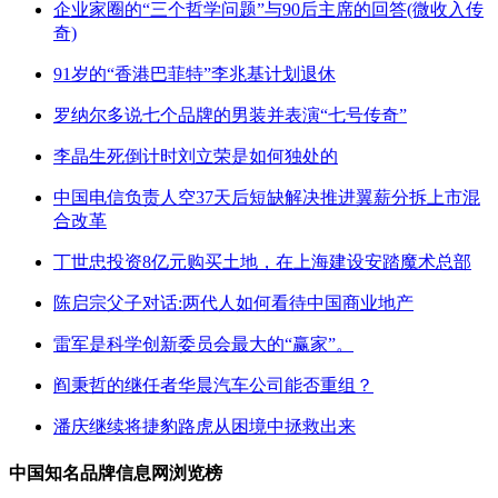
企业家圈的“三个哲学问题”与90后主席的回答(微收入传
奇)
91岁的“香港巴菲特”李兆基计划退休
罗纳尔多说七个品牌的男装并表演“七号传奇”
李晶生死倒计时刘立荣是如何独处的
中国电信负责人空37天后短缺解决推进翼薪分拆上市混
合改革
丁世忠投资8亿元购买土地，在上海建设安踏魔术总部
陈启宗父子对话:两代人如何看待中国商业地产
雷军是科学创新委员会最大的“赢家”。
阎秉哲的继任者华晨汽车公司能否重组？
潘庆继续将捷豹路虎从困境中拯救出来
中国知名品牌信息网浏览榜