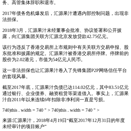
务、高管集体辞职和退市。
2017年债务危机爆发后，汇源果汁遭遇内部控制问题，出现非
法担保。
2018年3月，汇源果汁未经董事会批准、协议签署和公开披
露，向汇源集团关联方汇源北京发放贷款42.75亿元。
该行为违反了香港交易所上市规则中有关关联方交易申报、股
东批准和披露的规定。汇源果汁被香港交易所停牌。停牌前的
股价为2.02港元，市值为54亿元人民币。
这一非法担保也让汇源果汁卷入了先锋集团P2P网络信任平台
的套现风暴。
截至2017年底，汇源果汁负债已达114.02亿元，其中83.51亿元
通过银行、企业债券、融资租赁等渠道借入。事实上，汇源果
汁自2011年以来连续6年扣除非净利润一直是亏损。
740)this . width = 740 " > 740)this . width = 740 " >
来源:汇源果汁，2018年4月19日“截至2017年12月31日的年度
未经审计的项目账户”